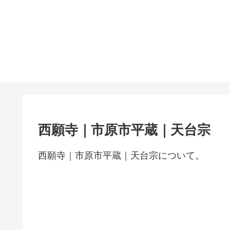
西願寺｜市原市平蔵｜天台宗
西願寺｜市原市平蔵｜天台宗について。