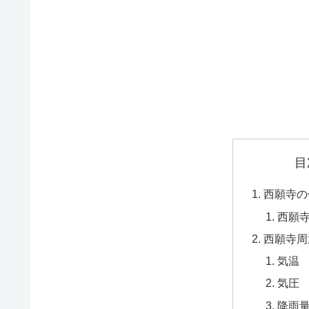
目
西願寺の
西願
西願寺周
気温
気圧
降雨