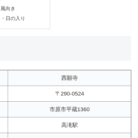
・風向き
出・日の入り
西願寺
〒290-0524
市原市平蔵1360
高滝駅