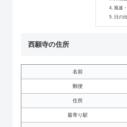
風速
日の
西願寺の住所
名前
郵便
住所
最寄り駅