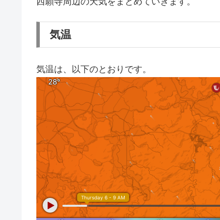
西願寺周辺の天気をまとめていきます。
気温
気温は、以下のとおりです。