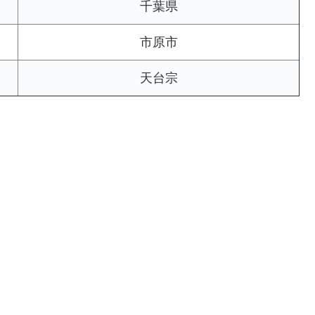
千葉県
市原市
天台宗