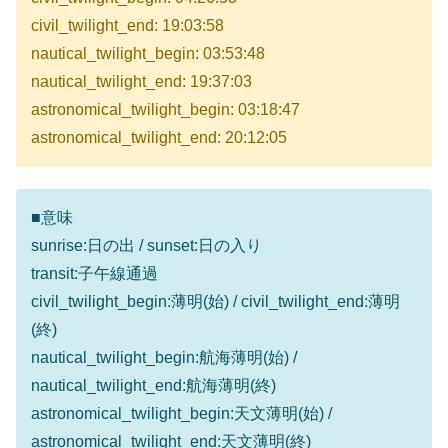
civil_twilight_end: 19:03:58
nautical_twilight_begin: 03:53:48
nautical_twilight_end: 19:37:03
astronomical_twilight_begin: 03:18:47
astronomical_twilight_end: 20:12:05
■意味
sunrise:日の出 / sunset:日の入り
transit:子午線通過
civil_twilight_begin:薄明(始) / civil_twilight_end:薄明
(終)
nautical_twilight_begin:航海薄明(始) /
nautical_twilight_end:航海薄明(終)
astronomical_twilight_begin:天文薄明(始) /
astronomical_twilight_end:天文薄明(終)