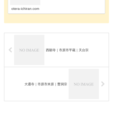
寺千葉市花見川区のお寺千葉市稲毛区のお寺千葉市
緑区のお寺千葉市若葉区のお寺長生郡長南町のお寺
長生郡長生…
otera-ichiran.com
西願寺｜市原市平蔵｜天台宗
大通寺｜市原市米原｜曹洞宗