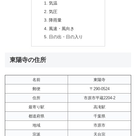
気温
気圧
降雨量
風速・風向き
日の出・日の入り
東陽寺の住所
名前
東陽寺
郵便
〒290-0524
住所
市原市平蔵2204-2
最寄り駅
高滝駅
都道府県
千葉県
地域
市原市
宗派
天台宗