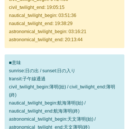
civil_twilight_end: 19:05:15
nautical_twilight_begin: 03:51:36
nautical_twilight_end: 19:38:29
astronomical_twilight_begin: 03:16:21
astronomical_twilight_end: 20:13:44
■意味
sunrise:日の出 / sunset:日の入り
transit:子午線通過
civil_twilight_begin:薄明(始) / civil_twilight_end:薄明
(終)
nautical_twilight_begin:航海薄明(始) /
nautical_twilight_end:航海薄明(終)
astronomical_twilight_begin:天文薄明(始) /
astronomical_twilight_end:天文薄明(終)