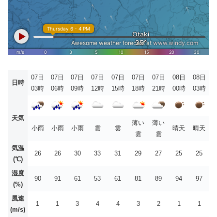
07日
07日
07日
07日
07日
07日
07日
08日
08日
日時
03時
06時
09時
12時
15時
18時
21時
00時
03時
天気
薄い
薄い
小雨
小雨
小雨
雲
雲
晴天
晴天
雲
雲
気温
26
26
30
33
31
29
27
25
25
(℃)
湿度
90
91
61
53
61
81
89
94
97
(%)
風速
1
1
3
4
4
3
2
1
1
(m/s)