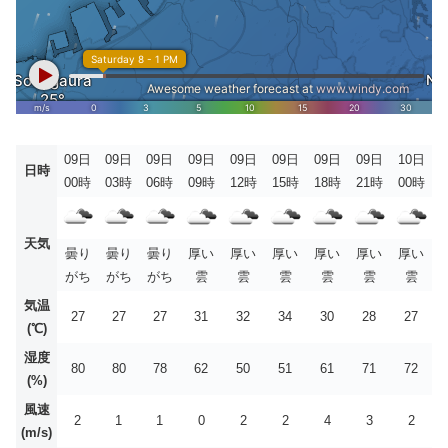
09日
09日
09日
09日
09日
09日
09日
09日
10日
日時
00時
03時
06時
09時
12時
15時
18時
21時
00時
天気
曇り
曇り
曇り
厚い
厚い
厚い
厚い
厚い
厚い
がち
がち
がち
雲
雲
雲
雲
雲
雲
気温
27
27
27
31
32
34
30
28
27
(℃)
湿度
80
80
78
62
50
51
61
71
72
(%)
風速
2
1
1
0
2
2
4
3
2
(m/s)