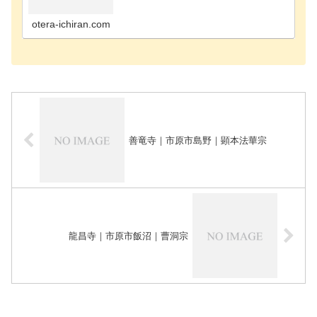
寺千葉市花見川区のお寺千葉市稲毛区のお寺千葉市
緑区のお寺千葉市若葉区のお寺長生郡長南町のお寺
長生郡長生…
otera-ichiran.com
善竜寺｜市原市島野｜顕本法華宗
龍昌寺｜市原市飯沼｜曹洞宗