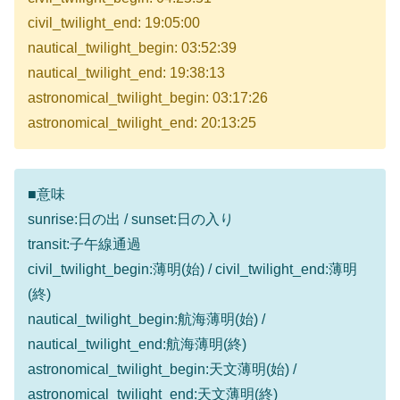
civil_twilight_end: 19:05:00
nautical_twilight_begin: 03:52:39
nautical_twilight_end: 19:38:13
astronomical_twilight_begin: 03:17:26
astronomical_twilight_end: 20:13:25
■意味
sunrise:日の出 / sunset:日の入り
transit:子午線通過
civil_twilight_begin:薄明(始) / civil_twilight_end:薄明
(終)
nautical_twilight_begin:航海薄明(始) /
nautical_twilight_end:航海薄明(終)
astronomical_twilight_begin:天文薄明(始) /
astronomical_twilight_end:天文薄明(終)