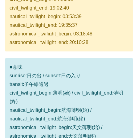
civil_twilight_end: 19:02:40
nautical_twilight_begin: 03:53:39
nautical_twilight_end: 19:35:37
astronomical_twilight_begin: 03:18:48
astronomical_twilight_end: 20:10:28
■意味
sunrise:日の出 / sunset:日の入り
transit:子午線通過
civil_twilight_begin:薄明(始) / civil_twilight_end:薄明
(終)
nautical_twilight_begin:航海薄明(始) /
nautical_twilight_end:航海薄明(終)
astronomical_twilight_begin:天文薄明(始) /
astronomical_twilight_end:天文薄明(終)