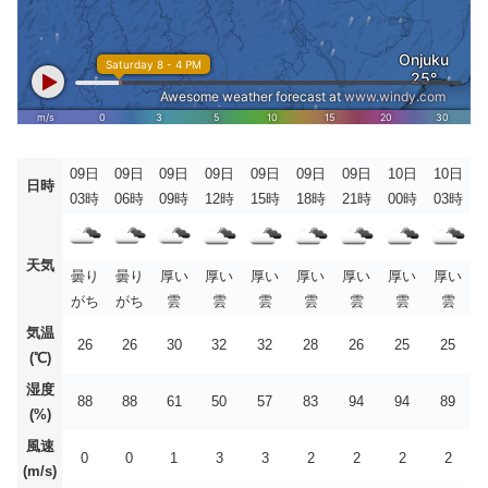
09日
09日
09日
09日
09日
09日
09日
10日
10日
日時
03時
06時
09時
12時
15時
18時
21時
00時
03時
天気
曇り
曇り
厚い
厚い
厚い
厚い
厚い
厚い
厚い
がち
がち
雲
雲
雲
雲
雲
雲
雲
気温
26
26
30
32
32
28
26
25
25
(℃)
湿度
88
88
61
50
57
83
94
94
89
(%)
風速
0
0
1
3
3
2
2
2
2
(m/s)