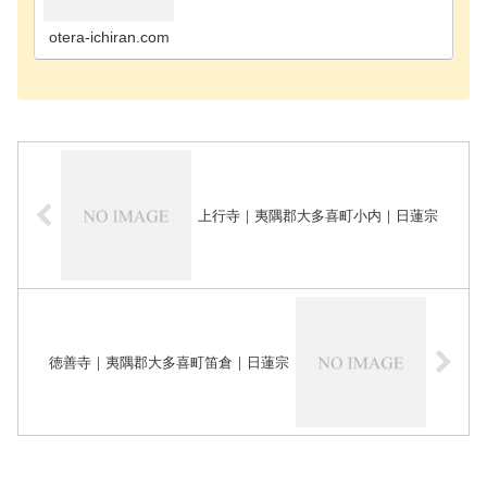
寺千葉市花見川区のお寺千葉市稲毛区のお寺千葉市
緑区のお寺千葉市若葉区のお寺長生郡長南町のお寺
長生郡長生…
otera-ichiran.com
上行寺｜夷隅郡大多喜町小内｜日蓮宗
徳善寺｜夷隅郡大多喜町笛倉｜日蓮宗