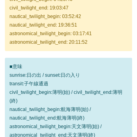
civil_twilight_end: 19:03:47
nautical_twilight_begin: 03:52:42
nautical_twilight_end: 19:36:51
astronomical_twilight_begin: 03:17:41
astronomical_twilight_end: 20:11:52
■意味
sunrise:日の出 / sunset:日の入り
transit:子午線通過
civil_twilight_begin:薄明(始) / civil_twilight_end:薄明
(終)
nautical_twilight_begin:航海薄明(始) /
nautical_twilight_end:航海薄明(終)
astronomical_twilight_begin:天文薄明(始) /
astronomical_twilight_end:天文薄明(終)