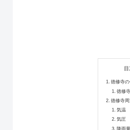
目
徳修寺の
徳修
徳修寺周
気温
気圧
降雨