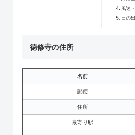
風速
日の
徳修寺の住所
名前
郵便
住所
最寄り駅