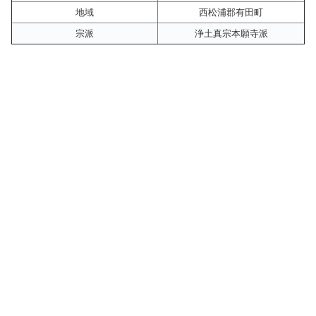
地域
西松浦郡有田町
宗派
浄土真宗本願寺派