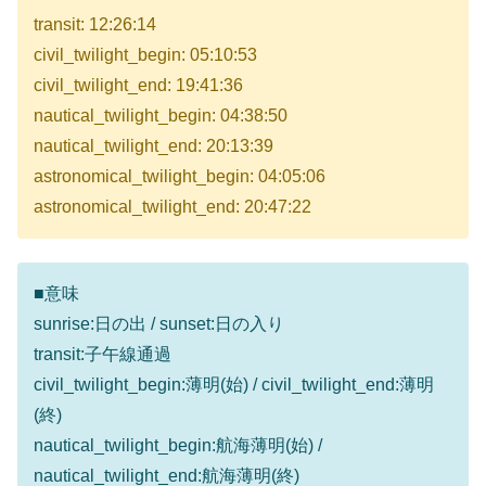
transit: 12:26:14
civil_twilight_begin: 05:10:53
civil_twilight_end: 19:41:36
nautical_twilight_begin: 04:38:50
nautical_twilight_end: 20:13:39
astronomical_twilight_begin: 04:05:06
astronomical_twilight_end: 20:47:22
■意味
sunrise:日の出 / sunset:日の入り
transit:子午線通過
civil_twilight_begin:薄明(始) / civil_twilight_end:薄明
(終)
nautical_twilight_begin:航海薄明(始) /
nautical_twilight_end:航海薄明(終)