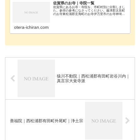
佐賀県のお寺｜寺院一覧
佐賀県にあるお寺・寺院を、市町村別に分類しまし
た。参拝の参考になさってください。藤津郡太良町
のお寺東松浦郡玄海町のお寺伊万里市のお寺神埼郡
吉野ヶ里町のお寺神埼市のお寺唐津市のお寺鹿島市
のお寺杵島郡江北町のお寺杵島郡大町町のお寺杵島
郡白石町の…
otera-ichiran.com
猿川不動院｜西松浦郡有田町岩谷川内｜
真言宗大覚寺派
善福院｜西松浦郡有田町外尾町｜浄土宗