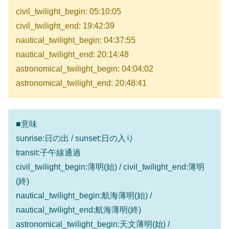
civil_twilight_begin: 05:10:05
civil_twilight_end: 19:42:39
nautical_twilight_begin: 04:37:55
nautical_twilight_end: 20:14:48
astronomical_twilight_begin: 04:04:02
astronomical_twilight_end: 20:48:41
■意味
sunrise:日の出 / sunset:日の入り
transit:子午線通過
civil_twilight_begin:薄明(始) / civil_twilight_end:薄明
(終)
nautical_twilight_begin:航海薄明(始) /
nautical_twilight_end:航海薄明(終)
astronomical_twilight_begin:天文薄明(始) /