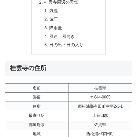
桂雲寺周辺の天気
気温
気圧
降雨量
風速・風向き
日の出・日の入り
桂雲寺の住所
名前
桂雲寺
郵便
〒844-0005
住所
西松浦郡有田町幸平2-3-1
最寄り駅
上有田駅
都道府県
佐賀県
地域
西松浦郡有田町