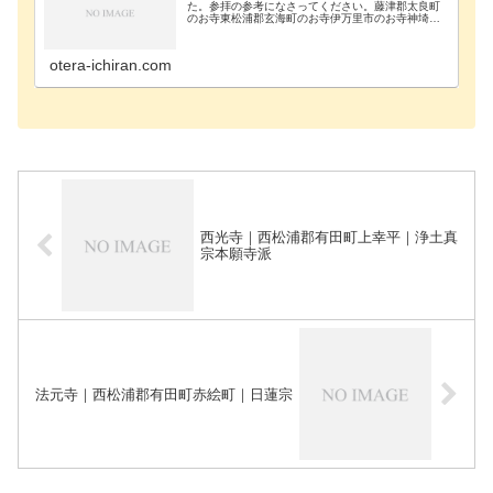
た。参拝の参考になさってください。藤津郡太良町
のお寺東松浦郡玄海町のお寺伊万里市のお寺神埼郡
吉野ヶ里町のお寺神埼市のお寺唐津市のお寺鹿島市
のお寺杵島郡江北町のお寺杵島郡大町町のお寺杵島
郡白石町の…
otera-ichiran.com
西光寺｜西松浦郡有田町上幸平｜浄土真
宗本願寺派
法元寺｜西松浦郡有田町赤絵町｜日蓮宗