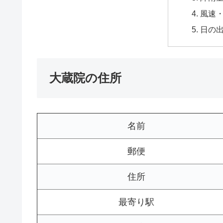
風速
日の
大蔵院の住所
名前
郵便
住所
最寄り駅