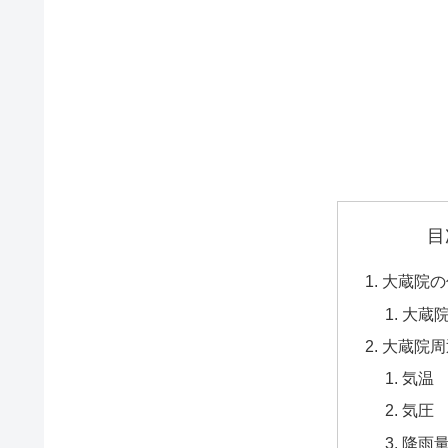
目
大蔵院の
大蔵
大蔵院周
気温
気圧
降雨