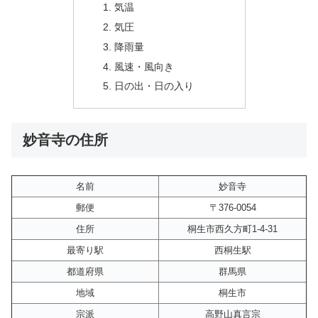
気温
気圧
降雨量
風速・風向き
日の出・日の入り
妙音寺の住所
名前
妙音寺
郵便
〒376-0054
住所
桐生市西久方町1-4-31
最寄り駅
西桐生駅
都道府県
群馬県
地域
桐生市
宗派
高野山真言宗