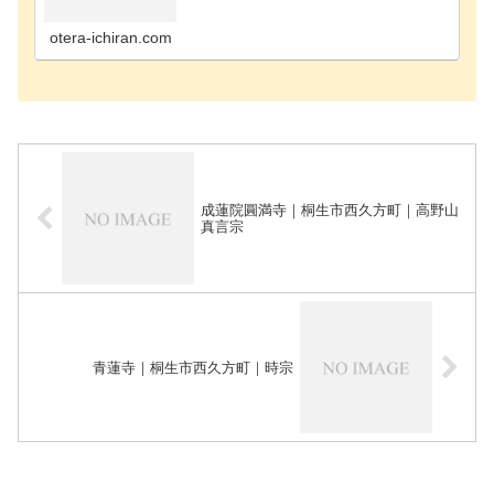
吾妻郡長野原町のお寺吾妻郡嬬恋村のお寺吾妻郡高
山村のお寺藤岡市のお寺安中市のお寺甘楽郡甘楽町
のお寺伊勢…
otera-ichiran.com
成蓮院圓満寺｜桐生市西久方町｜高野山
真言宗
青蓮寺｜桐生市西久方町｜時宗