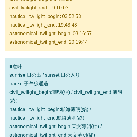
civil_twilight_end: 19:10:03
nautical_twilight_begin: 03:52:53
nautical_twilight_end: 19:43:48
astronomical_twilight_begin: 03:16:57
astronomical_twilight_end: 20:19:44
■意味
sunrise:日の出 / sunset:日の入り
transit:子午線通過
civil_twilight_begin:薄明(始) / civil_twilight_end:薄明
(終)
nautical_twilight_begin:航海薄明(始) /
nautical_twilight_end:航海薄明(終)
astronomical_twilight_begin:天文薄明(始) /
astronomical_twilight_end:天文薄明(終)