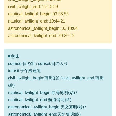
civil_twilight_end: 19:10:39
nautical_twilight_begin: 03:53:55
nautical_twilight_end: 19:44:21
astronomical_twilight_begin: 03:18:04
astronomical_twilight_end: 20:20:13
■意味
sunrise:日の出 / sunset:日の入り
transit:子午線通過
civil_twilight_begin:薄明(始) / civil_twilight_end:薄明
(終)
nautical_twilight_begin:航海薄明(始) /
nautical_twilight_end:航海薄明(終)
astronomical_twilight_begin:天文薄明(始) /
astronomical_twilight_end:天文薄明(終)