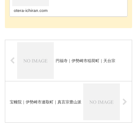
吾妻郡長野原町のお寺吾妻郡嬬恋村のお寺吾妻郡高
山村のお寺藤岡市のお寺安中市のお寺甘楽郡甘楽町
のお寺伊勢…
otera-ichiran.com
円福寺｜伊勢崎市稲荷町｜天台宗
宝幢院｜伊勢崎市連取町｜真言宗豊山派