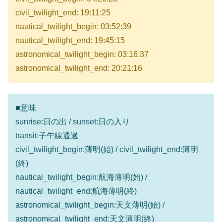
civil_twilight_end: 19:11:25
nautical_twilight_begin: 03:52:39
nautical_twilight_end: 19:45:15
astronomical_twilight_begin: 03:16:37
astronomical_twilight_end: 20:21:16
■意味
sunrise:日の出 / sunset:日の入り
transit:子午線通過
civil_twilight_begin:薄明(始) / civil_twilight_end:薄明
(終)
nautical_twilight_begin:航海薄明(始) /
nautical_twilight_end:航海薄明(終)
astronomical_twilight_begin:天文薄明(始) /
astronomical_twilight_end:天文薄明(終)