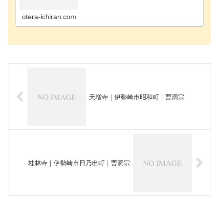
吾妻郡長野原町のお寺吾妻郡嬬恋村のお寺吾妻郡高
山村のお寺藤岡市のお寺安中市のお寺甘楽郡甘楽町
のお寺伊勢…
otera-ichiran.com
天増寺｜伊勢崎市昭和町｜曹洞宗
桂林寺｜伊勢崎市日乃出町｜曹洞宗