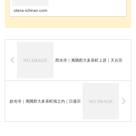
寺千葉市花見川区のお寺千葉市稲毛区のお寺千葉市
緑区のお寺千葉市若葉区のお寺長生郡長南町のお寺
長生郡長生…
otera-ichiran.com
西光寺｜夷隅郡大多喜町上原｜天台宗
妙光寺｜夷隅郡大多喜町堀之内｜日蓮宗