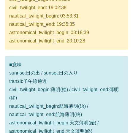
civil_twilight_end: 19:02:38
nautical_twilight_begin: 03:53:31
nautical_twilight_end: 19:35:35
astronomical_twilight_begin: 03:18:39
astronomical_twilight_end: 20:10:28
■意味
sunrise:日の出 / sunset:日の入り
transit:子午線通過
civil_twilight_begin:薄明(始) / civil_twilight_end:薄明
(終)
nautical_twilight_begin:航海薄明(始) /
nautical_twilight_end:航海薄明(終)
astronomical_twilight_begin:天文薄明(始) /
astronomical_twilight_end:天文薄明(終)