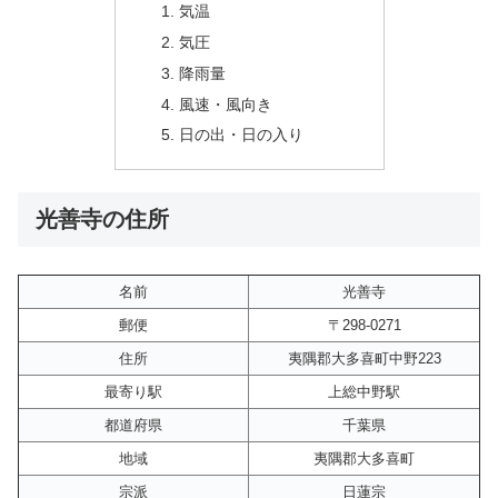
気温
気圧
降雨量
風速・風向き
日の出・日の入り
光善寺の住所
名前
光善寺
郵便
〒298-0271
住所
夷隅郡大多喜町中野223
最寄り駅
上総中野駅
都道府県
千葉県
地域
夷隅郡大多喜町
宗派
日蓮宗