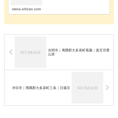
寺千葉市花見川区のお寺千葉市稲毛区のお寺千葉市
緑区のお寺千葉市若葉区のお寺長生郡長南町のお寺
長生郡長生…
otera-ichiran.com
光明寺｜夷隅郡大多喜町葛藤｜真言宗豊
山派
浄宗寺｜夷隅郡大多喜町三条｜日蓮宗