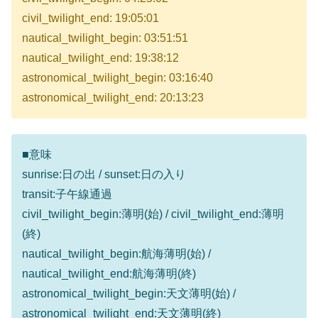
civil_twilight_end: 19:05:01
nautical_twilight_begin: 03:51:51
nautical_twilight_end: 19:38:12
astronomical_twilight_begin: 03:16:40
astronomical_twilight_end: 20:13:23
■意味
sunrise:日の出 / sunset:日の入り
transit:子午線通過
civil_twilight_begin:薄明(始) / civil_twilight_end:薄明
(終)
nautical_twilight_begin:航海薄明(始) /
nautical_twilight_end:航海薄明(終)
astronomical_twilight_begin:天文薄明(始) /
astronomical_twilight_end:天文薄明(終)