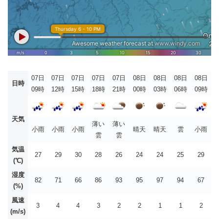
07日
07日
07日
07日
07日
08日
08日
08日
08日
日時
09時
12時
15時
18時
21時
00時
03時
06時
09時
天気
薄い
薄い
小雨
小雨
小雨
晴天
晴天
雲
小雨
雲
雲
気温
27
29
30
28
26
24
24
25
29
(℃)
湿度
82
71
66
86
93
95
97
94
67
(%)
風速
3
4
4
3
2
2
1
1
2
(m/s)