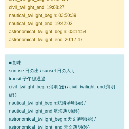
civil_twilight_end: 19:08:27
nautical_twilight_begin: 03:50:39
nautical_twilight_end: 19:42:02
astronomical_twilight_begin: 03:14:54
astronomical_twilight_end: 20:17:47
■意味
sunrise:日の出 / sunset:日の入り
transit:子午線通過
civil_twilight_begin:薄明(始) / civil_twilight_end:薄明
(終)
nautical_twilight_begin:航海薄明(始) /
nautical_twilight_end:航海薄明(終)
astronomical_twilight_begin:天文薄明(始) /
astronomical_twilight_end:天文薄明(終)