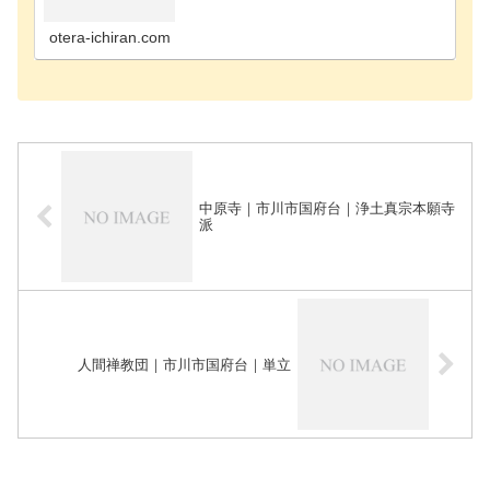
寺千葉市花見川区のお寺千葉市稲毛区のお寺千葉市
緑区のお寺千葉市若葉区のお寺長生郡長南町のお寺
長生郡長生…
otera-ichiran.com
中原寺｜市川市国府台｜浄土真宗本願寺
派
人間禅教団｜市川市国府台｜単立