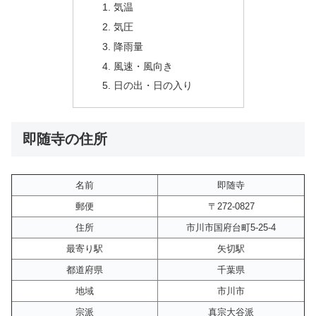
気温
気圧
降雨量
風速・風向き
日の出・日の入り
即随寺の住所
名前
即随寺
郵便
〒272-0827
住所
市川市国府台町5-25-4
最寄り駅
矢切駅
都道府県
千葉県
地域
市川市
宗派
真宗大谷派