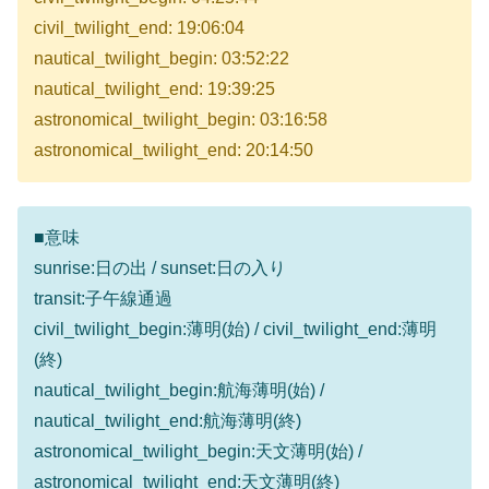
civil_twilight_end: 19:06:04
nautical_twilight_begin: 03:52:22
nautical_twilight_end: 19:39:25
astronomical_twilight_begin: 03:16:58
astronomical_twilight_end: 20:14:50
■意味
sunrise:日の出 / sunset:日の入り
transit:子午線通過
civil_twilight_begin:薄明(始) / civil_twilight_end:薄明
(終)
nautical_twilight_begin:航海薄明(始) /
nautical_twilight_end:航海薄明(終)
astronomical_twilight_begin:天文薄明(始) /
astronomical_twilight_end:天文薄明(終)