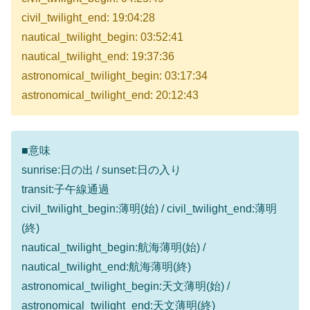
civil_twilight_end: 19:04:28
nautical_twilight_begin: 03:52:41
nautical_twilight_end: 19:37:36
astronomical_twilight_begin: 03:17:34
astronomical_twilight_end: 20:12:43
■意味
sunrise:日の出 / sunset:日の入り
transit:子午線通過
civil_twilight_begin:薄明(始) / civil_twilight_end:薄明
(終)
nautical_twilight_begin:航海薄明(始) /
nautical_twilight_end:航海薄明(終)
astronomical_twilight_begin:天文薄明(始) /
astronomical_twilight_end:天文薄明(終)