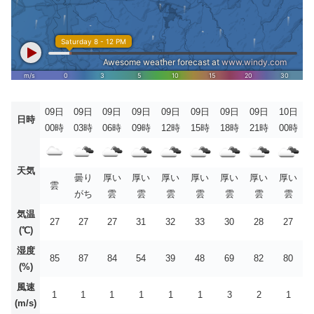
09日
09日
09日
09日
09日
09日
09日
09日
10日
日時
00時
03時
06時
09時
12時
15時
18時
21時
00時
天気
曇り
厚い
厚い
厚い
厚い
厚い
厚い
厚い
雲
がち
雲
雲
雲
雲
雲
雲
雲
気温
27
27
27
31
32
33
30
28
27
(℃)
湿度
85
87
84
54
39
48
69
82
80
(%)
風速
1
1
1
1
1
1
3
2
1
(m/s)