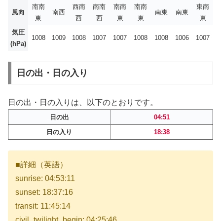
南南
西南
南南
南南
南南
東南
風向
南西
南東
南東
東
西
西
東
東
東
気圧
1008
1009
1008
1007
1007
1008
1008
1006
1007
(hPa)
日の出・日の入り
日の出・日の入りは、以下のとおりです。
日の出
04:51
日の入り
18:38
■詳細（英語）
sunrise: 04:53:11
sunset: 18:37:16
transit: 11:45:14
civil_twilight_begin: 04:25:46