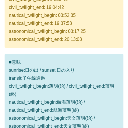
civil_twilight_end: 19:04:42
nautical_twilight_begin: 03:52:35
nautical_twilight_end: 19:37:53
astronomical_twilight_begin: 03:17:25
astronomical_twilight_end: 20:13:03
■意味
sunrise:日の出 / sunset:日の入り
transit:子午線通過
civil_twilight_begin:薄明(始) / civil_twilight_end:薄明
(終)
nautical_twilight_begin:航海薄明(始) /
nautical_twilight_end:航海薄明(終)
astronomical_twilight_begin:天文薄明(始) /
astronomical_twilight_end:天文薄明(終)