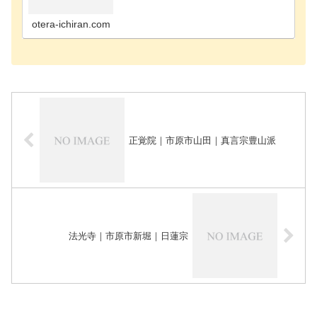
寺千葉市花見川区のお寺千葉市稲毛区のお寺千葉市
緑区のお寺千葉市若葉区のお寺長生郡長南町のお寺
長生郡長生…
otera-ichiran.com
正覚院｜市原市山田｜真言宗豊山派
法光寺｜市原市新堀｜日蓮宗