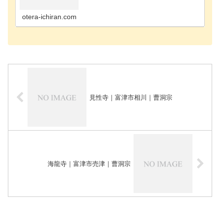
寺千葉市花見川区のお寺千葉市稲毛区のお寺千葉市
緑区のお寺千葉市若葉区のお寺長生郡長南町のお寺
長生郡長生…
otera-ichiran.com
見性寺｜富津市相川｜曹洞宗
海龍寺｜富津市売津｜曹洞宗