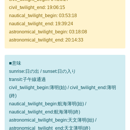
civil_twilight_end: 19:06:15
nautical_twilight_begin: 03:53:18
nautical_twilight_end: 19:39:24
astronomical_twilight_begin: 03:18:08
astronomical_twilight_end: 20:14:33
■意味
sunrise:日の出 / sunset:日の入り
transit:子午線通過
civil_twilight_begin:薄明(始) / civil_twilight_end:薄明
(終)
nautical_twilight_begin:航海薄明(始) /
nautical_twilight_end:航海薄明(終)
astronomical_twilight_begin:天文薄明(始) /
astronomical_twilight_end:天文薄明(終)