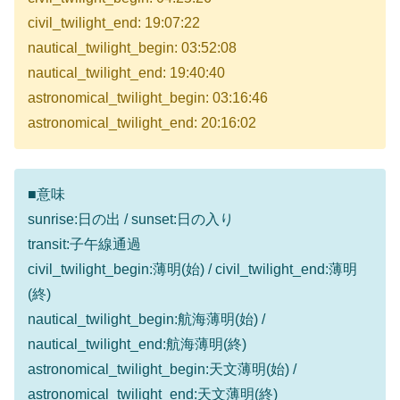
civil_twilight_end: 19:07:22
nautical_twilight_begin: 03:52:08
nautical_twilight_end: 19:40:40
astronomical_twilight_begin: 03:16:46
astronomical_twilight_end: 20:16:02
■意味
sunrise:日の出 / sunset:日の入り
transit:子午線通過
civil_twilight_begin:薄明(始) / civil_twilight_end:薄明
(終)
nautical_twilight_begin:航海薄明(始) /
nautical_twilight_end:航海薄明(終)
astronomical_twilight_begin:天文薄明(始) /
astronomical_twilight_end:天文薄明(終)