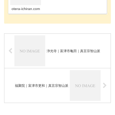
寺千葉市花見川区のお寺千葉市稲毛区のお寺千葉市
緑区のお寺千葉市若葉区のお寺長生郡長南町のお寺
長生郡長生…
otera-ichiran.com
浄光寺｜富津市亀田｜真言宗智山派
福聚院｜富津市更和｜真言宗智山派