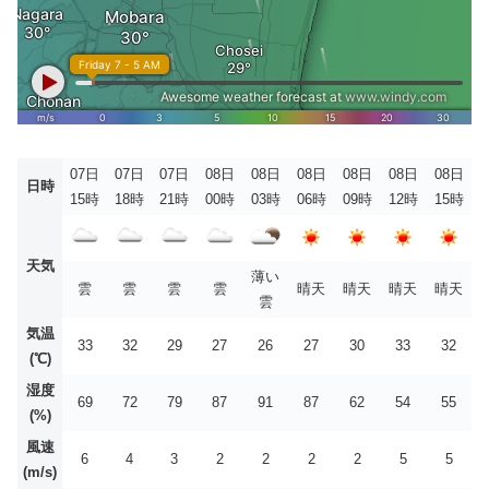
07日
07日
07日
08日
08日
08日
08日
08日
08日
日時
15時
18時
21時
00時
03時
06時
09時
12時
15時
天気
薄い
雲
雲
雲
雲
晴天
晴天
晴天
晴天
雲
気温
33
32
29
27
26
27
30
33
32
(℃)
湿度
69
72
79
87
91
87
62
54
55
(%)
風速
6
4
3
2
2
2
2
5
5
(m/s)