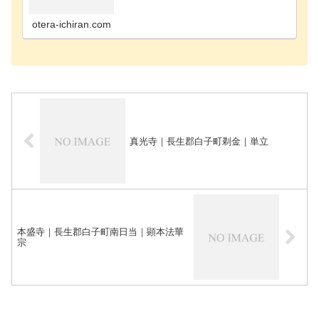
寺千葉市花見川区のお寺千葉市稲毛区のお寺千葉市
緑区のお寺千葉市若葉区のお寺長生郡長南町のお寺
長生郡長生…
otera-ichiran.com
真光寺｜長生郡白子町剃金｜単立
本盛寺｜長生郡白子町南日当｜顕本法華
宗