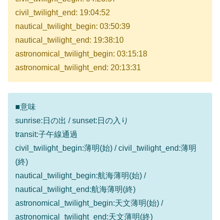
civil_twilight_end: 19:04:52
nautical_twilight_begin: 03:50:39
nautical_twilight_end: 19:38:10
astronomical_twilight_begin: 03:15:18
astronomical_twilight_end: 20:13:31
■意味
sunrise:日の出 / sunset:日の入り
transit:子午線通過
civil_twilight_begin:薄明(始) / civil_twilight_end:薄明
(終)
nautical_twilight_begin:航海薄明(始) /
nautical_twilight_end:航海薄明(終)
astronomical_twilight_begin:天文薄明(始) /
astronomical_twilight_end:天文薄明(終)