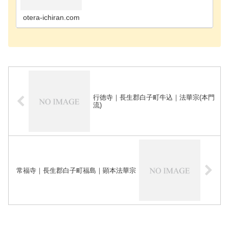
寺千葉市花見川区のお寺千葉市稲毛区のお寺千葉市
緑区のお寺千葉市若葉区のお寺長生郡長南町のお寺
長生郡長生…
otera-ichiran.com
行徳寺｜長生郡白子町牛込｜法華宗(本門
流)
常福寺｜長生郡白子町福島｜顕本法華宗