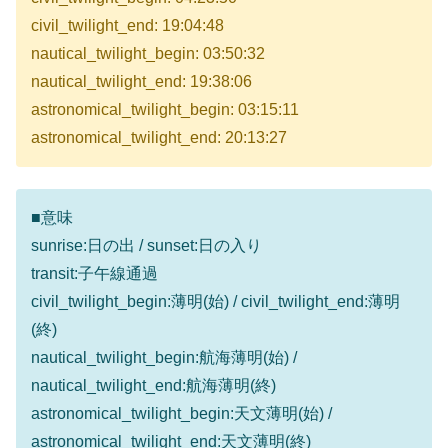
civil_twilight_end: 19:04:48
nautical_twilight_begin: 03:50:32
nautical_twilight_end: 19:38:06
astronomical_twilight_begin: 03:15:11
astronomical_twilight_end: 20:13:27
■意味
sunrise:日の出 / sunset:日の入り
transit:子午線通過
civil_twilight_begin:薄明(始) / civil_twilight_end:薄明
(終)
nautical_twilight_begin:航海薄明(始) /
nautical_twilight_end:航海薄明(終)
astronomical_twilight_begin:天文薄明(始) /
astronomical_twilight_end:天文薄明(終)