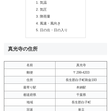
気温
気圧
降雨量
風速・風向き
日の出・日の入り
真光寺の住所
名前
真光寺
郵便
〒299-4203
住所
長生郡白子町剃金193
最寄り駅
本納駅
都道府県
千葉県
地域
長生郡白子町
宗派
単立