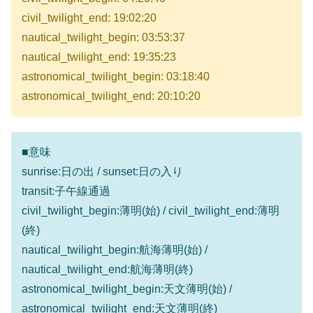
civil_twilight_end: 19:02:20
nautical_twilight_begin: 03:53:37
nautical_twilight_end: 19:35:23
astronomical_twilight_begin: 03:18:40
astronomical_twilight_end: 20:10:20
■意味
sunrise:日の出 / sunset:日の入り
transit:子午線通過
civil_twilight_begin:薄明(始) / civil_twilight_end:薄明
(終)
nautical_twilight_begin:航海薄明(始) /
nautical_twilight_end:航海薄明(終)
astronomical_twilight_begin:天文薄明(始) /
astronomical_twilight_end:天文薄明(終)