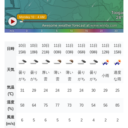
10日
10日
10日
11日
11日
11日
11日
11日
11日
日時
15時
18時
21時
00時
03時
06時
09時
12時
15時
天気
曇り
曇り
厚い
薄い
薄い
曇り
曇り
適度
小雨
がち
がち
雲
雲
雲
がち
がち
な雨
気温
31
29
24
24
23
24
30
29
25
(℃)
湿度
58
64
75
77
73
70
54
56
85
(%)
風速
6
5
6
5
5
2
4
2
2
(m/s)