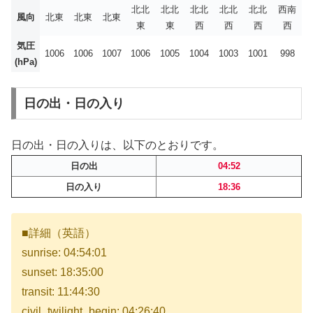
北北
北北
北北
北北
北北
西南
風向
北東
北東
北東
東
東
西
西
西
西
気圧
1006
1006
1007
1006
1005
1004
1003
1001
998
(hPa)
日の出・日の入り
日の出・日の入りは、以下のとおりです。
日の出
04:52
日の入り
18:36
■詳細（英語）
sunrise: 04:54:01
sunset: 18:35:00
transit: 11:44:30
civil_twilight_begin: 04:26:40