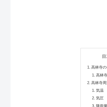
目
高林寺の
高林
高林寺周
気温
気圧
降雨