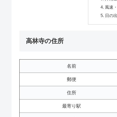
風速
日の
高林寺の住所
名前
郵便
住所
最寄り駅