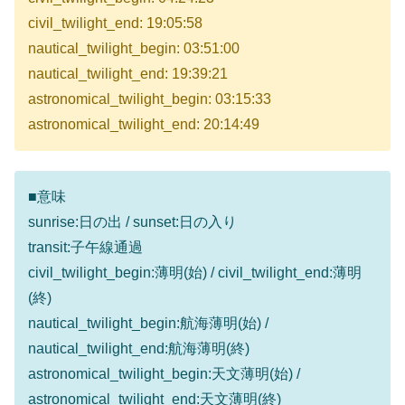
civil_twilight_end: 19:05:58
nautical_twilight_begin: 03:51:00
nautical_twilight_end: 19:39:21
astronomical_twilight_begin: 03:15:33
astronomical_twilight_end: 20:14:49
■意味
sunrise:日の出 / sunset:日の入り
transit:子午線通過
civil_twilight_begin:薄明(始) / civil_twilight_end:薄明
(終)
nautical_twilight_begin:航海薄明(始) /
nautical_twilight_end:航海薄明(終)
astronomical_twilight_begin:天文薄明(始) /
astronomical_twilight_end:天文薄明(終)