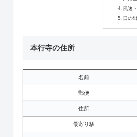
風速
日の
本行寺の住所
名前
郵便
住所
最寄り駅