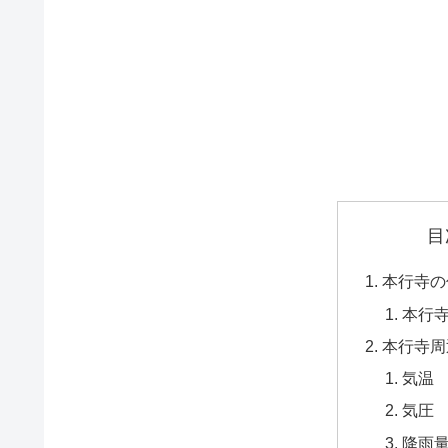
目
本行寺の
本行
本行寺周
気温
気圧
降雨