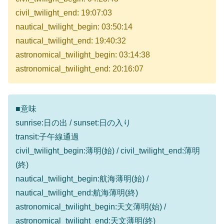
civil_twilight_end: 19:07:03
nautical_twilight_begin: 03:50:14
nautical_twilight_end: 19:40:32
astronomical_twilight_begin: 03:14:38
astronomical_twilight_end: 20:16:07
■意味
sunrise:日の出 / sunset:日の入り
transit:子午線通過
civil_twilight_begin:薄明(始) / civil_twilight_end:薄明
(終)
nautical_twilight_begin:航海薄明(始) /
nautical_twilight_end:航海薄明(終)
astronomical_twilight_begin:天文薄明(始) /
astronomical_twilight_end:天文薄明(終)