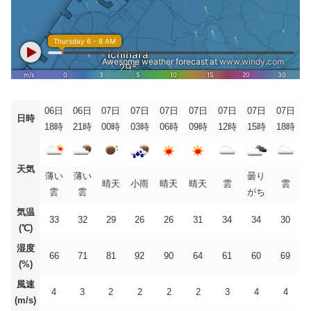
06日
06日
07日
07日
07日
07日
07日
07日
07日
日時
18時
21時
00時
03時
06時
09時
12時
15時
18時
天気
薄い
薄い
曇り
晴天
小雨
晴天
晴天
雲
雲
雲
雲
がち
気温
33
32
29
26
26
31
34
34
30
(℃)
湿度
66
71
81
92
90
64
61
60
69
(%)
風速
4
3
2
2
2
2
3
4
4
(m/s)