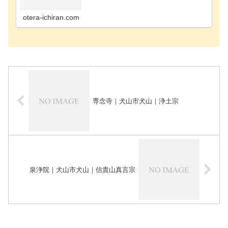
町のお寺海部郡飛島村のお寺あま市のお寺安城市の
お寺知立市のお寺知多郡阿久比町のお寺知多郡東浦
町のお寺知…
otera-ichiran.com
専念寺｜犬山市犬山｜浄土宗
泉浄院｜犬山市犬山｜信貴山真言宗