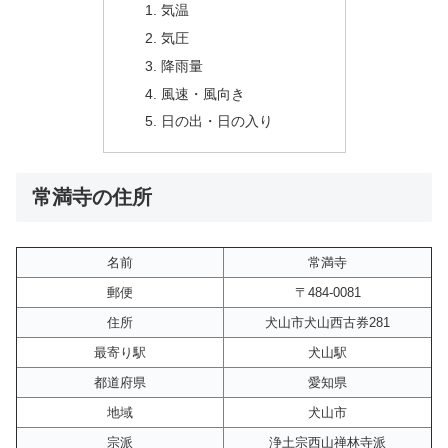
気温
気圧
降雨量
風速・風向き
日の出・日の入り
常満寺の住所
名前
常満寺
郵便
〒484-0081
住所
犬山市犬山西古券281
最寄り駅
犬山駅
都道府県
愛知県
地域
犬山市
宗派
浄土宗西山禅林寺派