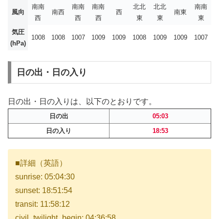
南南
南南
南南
北北
北北
南南
風向
南西
西
南東
西
西
西
東
東
東
気圧
1008
1008
1007
1009
1009
1008
1009
1009
1007
(hPa)
日の出・日の入り
日の出・日の入りは、以下のとおりです。
日の出
05:03
日の入り
18:53
■詳細（英語）
sunrise: 05:04:30
sunset: 18:51:54
transit: 11:58:12
civil_twilight_begin: 04:36:58