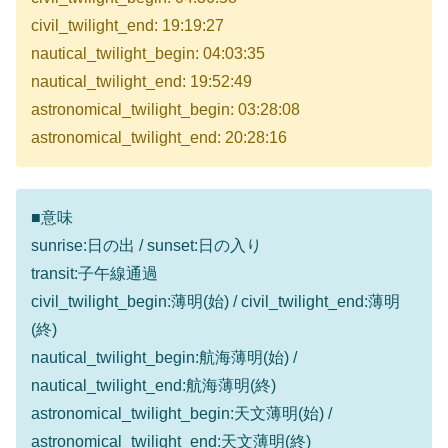
civil_twilight_end: 19:19:27
nautical_twilight_begin: 04:03:35
nautical_twilight_end: 19:52:49
astronomical_twilight_begin: 03:28:08
astronomical_twilight_end: 20:28:16
■意味
sunrise:日の出 / sunset:日の入り
transit:子午線通過
civil_twilight_begin:薄明(始) / civil_twilight_end:薄明
(終)
nautical_twilight_begin:航海薄明(始) /
nautical_twilight_end:航海薄明(終)
astronomical_twilight_begin:天文薄明(始) /
astronomical_twilight_end:天文薄明(終)