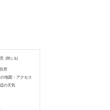
次
住所
寺の地図・アクセス
辺の天気
量