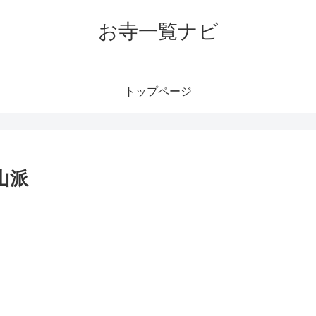
お寺一覧ナビ
トップページ
山派
。