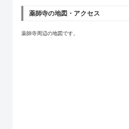
薬師寺の地図・アクセス
薬師寺周辺の地図です。