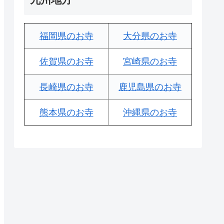
福岡県のお寺
大分県のお寺
佐賀県のお寺
宮崎県のお寺
長崎県のお寺
鹿児島県のお寺
熊本県のお寺
沖縄県のお寺