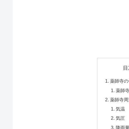
目
薬師寺の
薬師
薬師寺周
気温
気圧
降雨