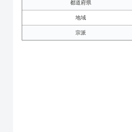
都道府県
地域
宗派