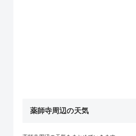
薬師寺周辺の天気