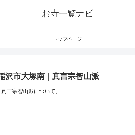
お寺一覧ナビ
トップページ
稲沢市大塚南｜真言宗智山派
｜真言宗智山派について。