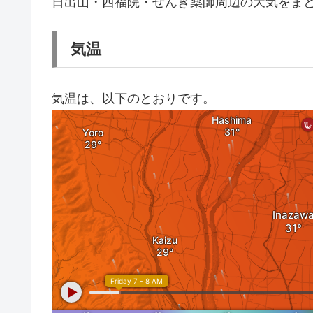
日出山・西福院・せんき薬師周辺の天気をま
気温
気温は、以下のとおりです。