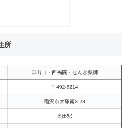
り
住所
日出山・西福院・せんき薬師
〒492-8214
稲沢市大塚南3-28
奥田駅