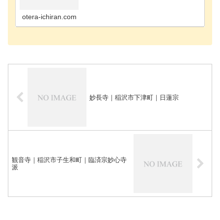
町のお寺海部郡飛島村のお寺あま市のお寺安城市の
お寺知立市のお寺知多郡阿久比町のお寺知多郡東浦
町のお寺知…
otera-ichiran.com
妙長寺｜稲沢市下津町｜日蓮宗
観音寺｜稲沢市子生和町｜臨済宗妙心寺
派