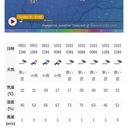
09日
09日
09日
10日
10日
10日
10日
10日
10日
日時
15時
18時
21時
00時
03時
06時
09時
12時
15時
天気
厚い
厚い
厚い
厚い
厚い
厚い
小雨
小雨
小雨
雲
雲
雲
雲
雲
雲
気温
32
31
29
27
27
28
30
33
32
(℃)
湿度
45
52
56
67
72
75
63
45
51
(%)
風速
1
3
3
1
0
1
1
1
5
(m/s)