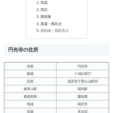
気温
気圧
降雨量
風速・風向き
日の出・日の入り
円光寺の住所
名前
円光寺
郵便
〒492-8077
住所
稲沢市下津土山町55
最寄り駅
稲沢駅
都道府県
愛知県
地域
稲沢市
宗派
天台宗