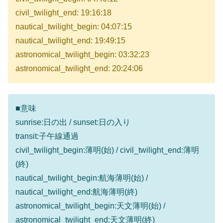
civil_twilight_end: 19:16:18
nautical_twilight_begin: 04:07:15
nautical_twilight_end: 19:49:15
astronomical_twilight_begin: 03:32:23
astronomical_twilight_end: 20:24:06
■意味
sunrise:日の出 / sunset:日の入り
transit:子午線通過
civil_twilight_begin:薄明(始) / civil_twilight_end:薄明
(終)
nautical_twilight_begin:航海薄明(始) /
nautical_twilight_end:航海薄明(終)
astronomical_twilight_begin:天文薄明(始) /
astronomical_twilight_end:天文薄明(終)