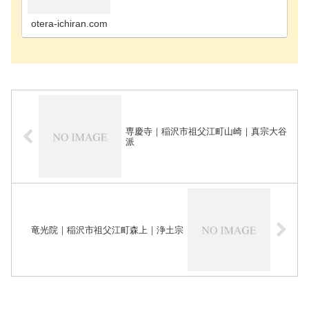
町のお寺海部郡飛島村のお寺あま市のお寺安城市の
お寺知立市のお寺知多郡阿久比町のお寺知多郡東浦
町のお寺知…
otera-ichiran.com
専慶寺｜稲沢市祖父江町山崎｜真宗大谷
派
竜光院｜稲沢市祖父江町森上｜浄土宗