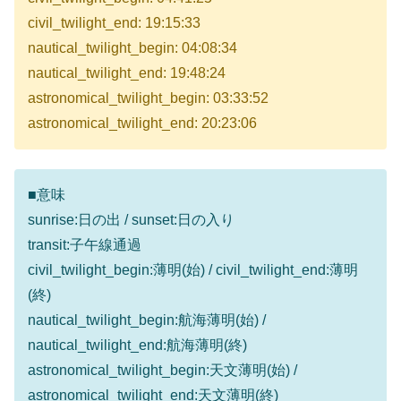
civil_twilight_end: 19:15:33
nautical_twilight_begin: 04:08:34
nautical_twilight_end: 19:48:24
astronomical_twilight_begin: 03:33:52
astronomical_twilight_end: 20:23:06
■意味
sunrise:日の出 / sunset:日の入り
transit:子午線通過
civil_twilight_begin:薄明(始) / civil_twilight_end:薄明
(終)
nautical_twilight_begin:航海薄明(始) /
nautical_twilight_end:航海薄明(終)
astronomical_twilight_begin:天文薄明(始) /
astronomical_twilight_end:天文薄明(終)