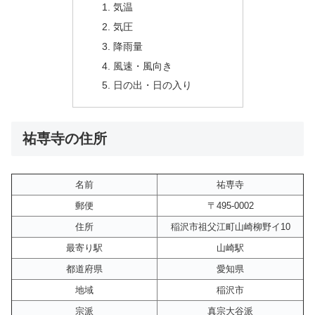
気温
気圧
降雨量
風速・風向き
日の出・日の入り
祐専寺の住所
名前
祐専寺
郵便
〒495-0002
住所
稲沢市祖父江町山崎柳野イ10
最寄り駅
山崎駅
都道府県
愛知県
地域
稲沢市
宗派
真宗大谷派