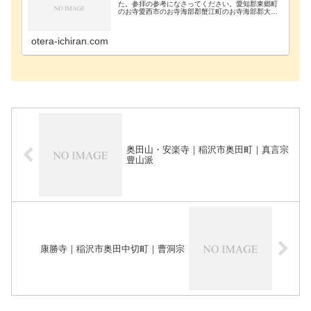
た。参拝の参考になさってください。愛知郡東郷町
のお寺愛西市のお寺海部郡蟹江町のお寺海部郡大治
町のお寺海部郡飛島村のお寺あま市のお寺安城市の
お寺知立市のお寺知多郡阿久比町のお寺知多郡東浦
町のお寺知…
otera-ichiran.com
奥田山・安楽寺｜稲沢市奥田町｜真言宗
豊山派
康勝寺｜稲沢市奥田中切町｜曹洞宗