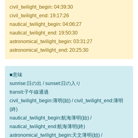
civil_twilight_begin: 04:39:30
civil_twilight_end: 19:17:26
nautical_twilight_begin: 04:06:27
nautical_twilight_end: 19:50:30
astronomical_twilight_begin: 03:31:27
astronomical_twilight_end: 20:25:30
■意味
sunrise:日の出 / sunset:日の入り
transit:子午線通過
civil_twilight_begin:薄明(始) / civil_twilight_end:薄明
(終)
nautical_twilight_begin:航海薄明(始) /
nautical_twilight_end:航海薄明(終)
astronomical_twilight_begin:天文薄明(始) /