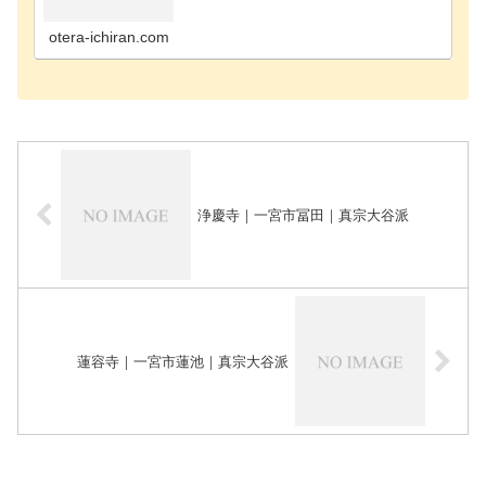
町のお寺海部郡飛島村のお寺あま市のお寺安城市の
お寺知立市のお寺知多郡阿久比町のお寺知多郡東浦
町のお寺知…
otera-ichiran.com
浄慶寺｜一宮市冨田｜真宗大谷派
蓮容寺｜一宮市蓮池｜真宗大谷派