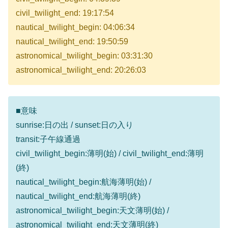
civil_twilight_end: 19:17:54
nautical_twilight_begin: 04:06:34
nautical_twilight_end: 19:50:59
astronomical_twilight_begin: 03:31:30
astronomical_twilight_end: 20:26:03
■意味
sunrise:日の出 / sunset:日の入り
transit:子午線通過
civil_twilight_begin:薄明(始) / civil_twilight_end:薄明
(終)
nautical_twilight_begin:航海薄明(始) /
nautical_twilight_end:航海薄明(終)
astronomical_twilight_begin:天文薄明(始) /
astronomical_twilight_end:天文薄明(終)