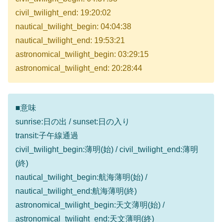
civil_twilight_end: 19:20:02
nautical_twilight_begin: 04:04:38
nautical_twilight_end: 19:53:21
astronomical_twilight_begin: 03:29:15
astronomical_twilight_end: 20:28:44
■意味
sunrise:日の出 / sunset:日の入り
transit:子午線通過
civil_twilight_begin:薄明(始) / civil_twilight_end:薄明
(終)
nautical_twilight_begin:航海薄明(始) /
nautical_twilight_end:航海薄明(終)
astronomical_twilight_begin:天文薄明(始) /
astronomical_twilight_end:天文薄明(終)