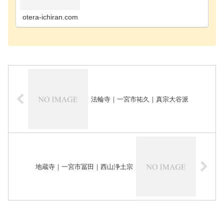
町のお寺海部郡飛島村のお寺あま市のお寺安城市の
お寺知立市のお寺知多郡阿久比町のお寺知多郡東浦
町のお寺知…
otera-ichiran.com
法輪寺｜一宮市祐久｜真宗大谷派
地蔵寺｜一宮市冨田｜西山浄土宗