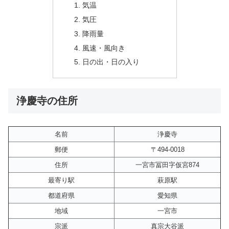
気温
気圧
降雨量
風速・風向き
日の出・日の入り
浄慶寺の住所
名前
浄慶寺
郵便
〒494-0018
住所
一宮市冨田字仮宮874
最寄り駅
萩原駅
都道府県
愛知県
地域
一宮市
宗派
真宗大谷派