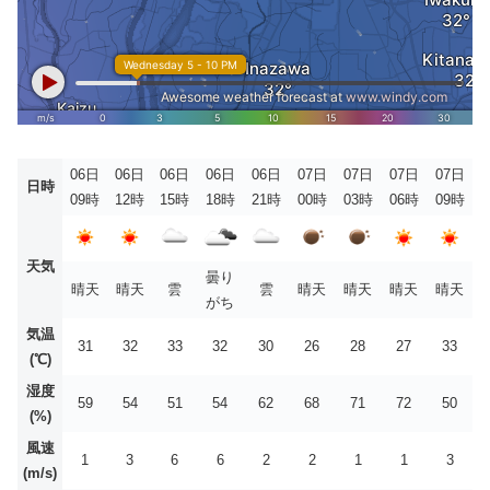
06日
06日
06日
06日
06日
07日
07日
07日
07日
日時
09時
12時
15時
18時
21時
00時
03時
06時
09時
天気
曇り
晴天
晴天
雲
雲
晴天
晴天
晴天
晴天
がち
気温
31
32
33
32
30
26
28
27
33
(℃)
湿度
59
54
51
54
62
68
71
72
50
(%)
風速
1
3
6
6
2
2
1
1
3
(m/s)