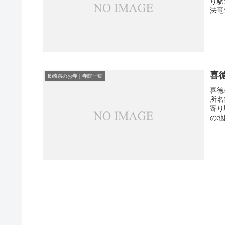
り駅
法竜
喜
長崎県のお寺｜寺院一覧
喜徳
所名
寄り
の地