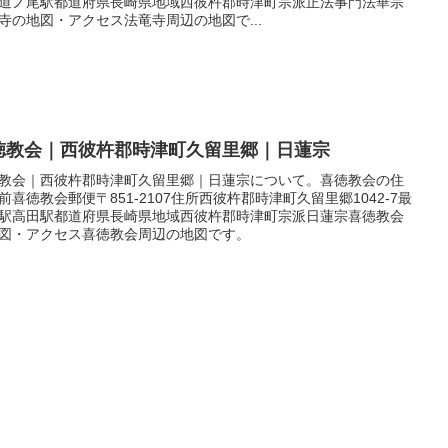
道ノ尾駅都道府県長崎県地域西彼杵郡時津町宗派正法事門法華宗
寺の地図・アクセス法竜寺周辺の地図で...
徳教会｜西彼杵郡時津町久留里郷｜日蓮宗
教会｜西彼杵郡時津町久留里郷｜日蓮宗について。喜徳教会の住
前喜徳教会郵便〒851-2107住所西彼杵郡時津町久留里郷1042-7最
駅高田駅都道府県長崎県地域西彼杵郡時津町宗派日蓮宗喜徳教会
図・アクセス喜徳教会周辺の地図です。