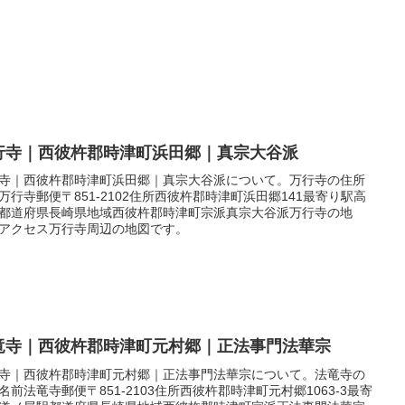
行寺｜西彼杵郡時津町浜田郷｜真宗大谷派
寺｜西彼杵郡時津町浜田郷｜真宗大谷派について。万行寺の住所
万行寺郵便〒851-2102住所西彼杵郡時津町浜田郷141最寄り駅高
都道府県長崎県地域西彼杵郡時津町宗派真宗大谷派万行寺の地
アクセス万行寺周辺の地図です。
竜寺｜西彼杵郡時津町元村郷｜正法事門法華宗
寺｜西彼杵郡時津町元村郷｜正法事門法華宗について。法竜寺の
名前法竜寺郵便〒851-2103住所西彼杵郡時津町元村郷1063-3最寄