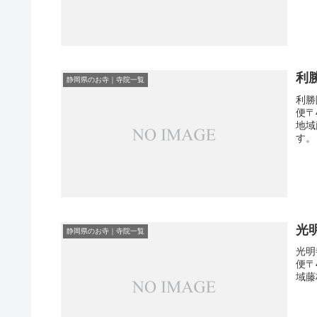
利
静岡県のお寺｜寺院一覧
利勝
便〒
地域
す。
光
静岡県のお寺｜寺院一覧
光明
便〒
域藤