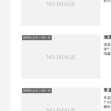
枝市
潅
静岡県のお寺｜寺院一覧
潅溪
便〒
域藤
常
静岡県のお寺｜寺院一覧
常楽
〒4
藤枝