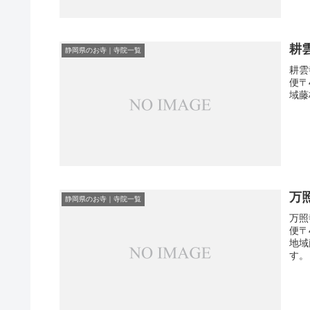
耕
静岡県のお寺｜寺院一覧
耕雲
便〒
域藤
万
静岡県のお寺｜寺院一覧
万照
便〒
地域
す。