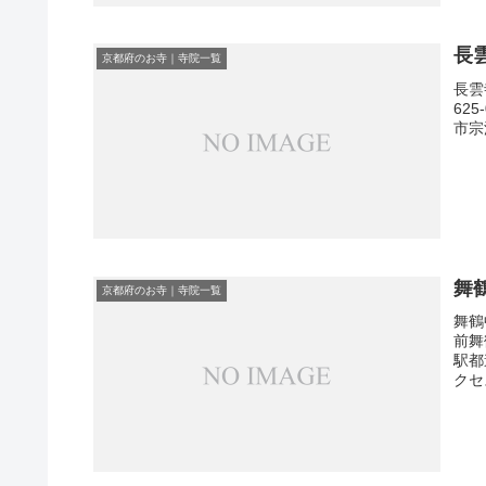
長
京都府のお寺｜寺院一覧
長雲
62
市宗
舞
京都府のお寺｜寺院一覧
舞鶴
前舞
駅都
クセ