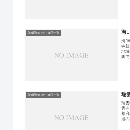
海
京都府のお寺｜寺院一覧
海
寺郵
地域
図で
瑞
京都府のお寺｜寺院一覧
瑞雲
雲寺
都府
辺の