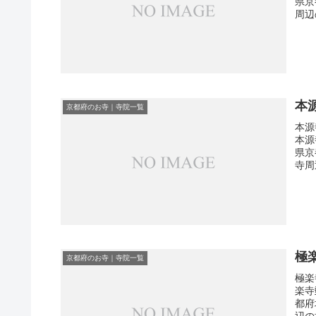
県京
周辺
本
京都府のお寺｜寺院一覧
本源
本源
県京
寺周
極
京都府のお寺｜寺院一覧
極楽
楽寺
都府
辺の