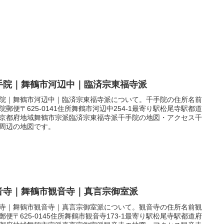
手院｜舞鶴市河辺中｜臨済宗東福寺派
院｜舞鶴市河辺中｜臨済宗東福寺派について。千手院の住所名前
院郵便〒625-0141住所舞鶴市河辺中254-1最寄り駅松尾寺駅都道
京都府地域舞鶴市宗派臨済宗東福寺派千手院の地図・アクセス千
周辺の地図です。
音寺｜舞鶴市観音寺｜真言宗御室派
寺｜舞鶴市観音寺｜真言宗御室派について。観音寺の住所名前観
郵便〒625-0145住所舞鶴市観音寺173-1最寄り駅松尾寺駅都道府