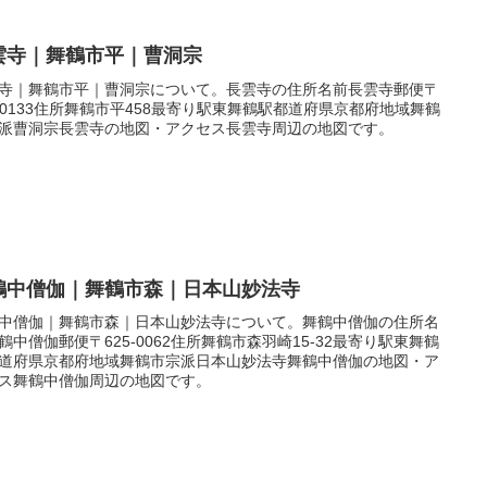
雲寺｜舞鶴市平｜曹洞宗
寺｜舞鶴市平｜曹洞宗について。長雲寺の住所名前長雲寺郵便〒
5-0133住所舞鶴市平458最寄り駅東舞鶴駅都道府県京都府地域舞鶴
派曹洞宗長雲寺の地図・アクセス長雲寺周辺の地図です。
鶴中僧伽｜舞鶴市森｜日本山妙法寺
中僧伽｜舞鶴市森｜日本山妙法寺について。舞鶴中僧伽の住所名
鶴中僧伽郵便〒625-0062住所舞鶴市森羽崎15-32最寄り駅東舞鶴
道府県京都府地域舞鶴市宗派日本山妙法寺舞鶴中僧伽の地図・ア
ス舞鶴中僧伽周辺の地図です。