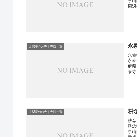
県山
周辺
永
山梨県のお寺｜寺院一覧
永泰
永泰
府県
泰寺
耕
山梨県のお寺｜寺院一覧
耕念
耕念
県山
寺周