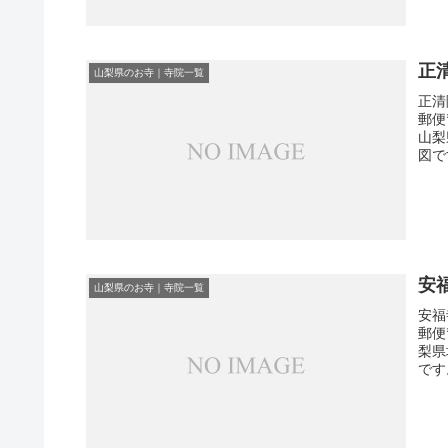
正
山梨県のお寺｜寺院一覧
正清
郵便
山梨
図で
安
山梨県のお寺｜寺院一覧
安福
郵便
梨県
です