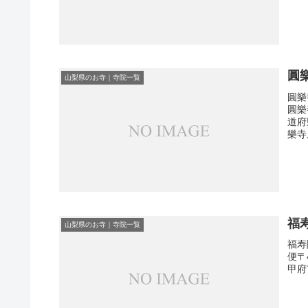
圓
山梨県のお寺｜寺院一覧
圓樂
圓樂
道府
樂寺
福
山梨県のお寺｜寺院一覧
福寿
便〒
甲府