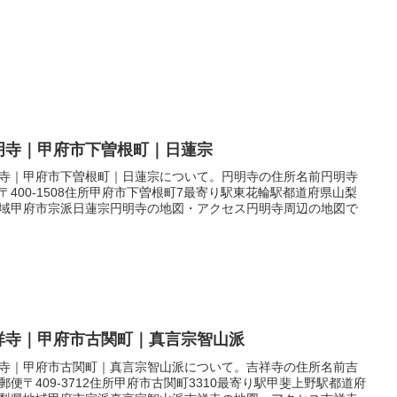
明寺｜甲府市下曽根町｜日蓮宗
寺｜甲府市下曽根町｜日蓮宗について。円明寺の住所名前円明寺
〒400-1508住所甲府市下曽根町7最寄り駅東花輪駅都道府県山梨
域甲府市宗派日蓮宗円明寺の地図・アクセス円明寺周辺の地図で
祥寺｜甲府市古関町｜真言宗智山派
寺｜甲府市古関町｜真言宗智山派について。吉祥寺の住所名前吉
郵便〒409-3712住所甲府市古関町3310最寄り駅甲斐上野駅都道府