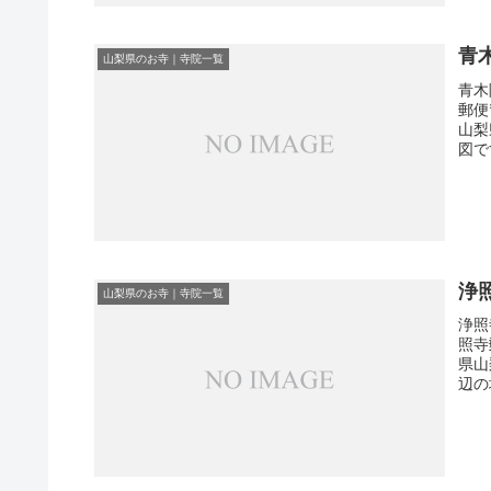
青
山梨県のお寺｜寺院一覧
青木
郵便
山梨
図で
浄
山梨県のお寺｜寺院一覧
浄照
照寺
県山
辺の