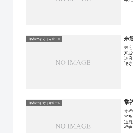
来
山梨県のお寺｜寺院一覧
来迎
来迎
道府
迎寺
常
山梨県のお寺｜寺院一覧
常福
常福
道府
福寺