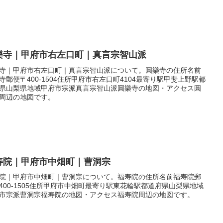
樂寺｜甲府市右左口町｜真言宗智山派
寺｜甲府市右左口町｜真言宗智山派について。圓樂寺の住所名前
寺郵便〒400-1504住所甲府市右左口町4104最寄り駅甲斐上野駅都
県山梨県地域甲府市宗派真言宗智山派圓樂寺の地図・アクセス圓
周辺の地図です。
寿院｜甲府市中畑町｜曹洞宗
院｜甲府市中畑町｜曹洞宗について。福寿院の住所名前福寿院郵
400-1505住所甲府市中畑町最寄り駅東花輪駅都道府県山梨県地域
市宗派曹洞宗福寿院の地図・アクセス福寿院周辺の地図です。