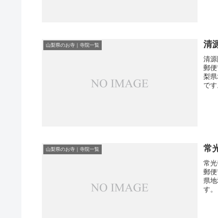
清
山梨県のお寺｜寺院一覧
清源
郵便
梨県
です
常
山梨県のお寺｜寺院一覧
常光
郵便
県地
す。