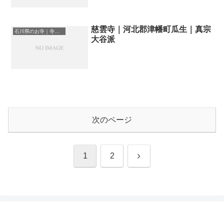
慈雲寺｜河北郡津幡町瓜生｜真宗
石川県のお寺｜寺院一覧
大谷派
次のページ
次
1
2
へ