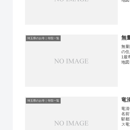
無
埼玉県のお寺｜寺院一覧
無量
の住
1最
地図
竜
埼玉県のお寺｜寺院一覧
竜清
名前
駅都
ス竜