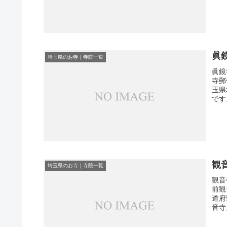
眞
埼玉県のお寺｜寺院一覧
眞鏡
寺郵
玉県
です
観
埼玉県のお寺｜寺院一覧
観音
前観
道府
音寺