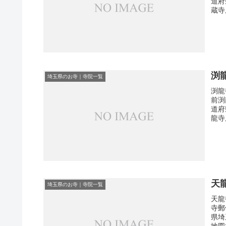
道府
蔵寺
渕
埼玉県のお寺｜寺院一覧
渕龍
前渕
道府
龍寺
天
埼玉県のお寺｜寺院一覧
天龍
寺郵
県埼
地図