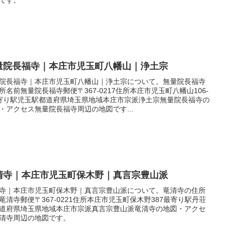
量院長福寺｜本庄市児玉町八幡山｜浄土宗
院長福寺｜本庄市児玉町八幡山｜浄土宗について。無量院長福寺
所名前無量院長福寺郵便〒367-0217住所本庄市児玉町八幡山106-
寄り駅児玉駅都道府県埼玉県地域本庄市宗派浄土宗無量院長福寺の
・アクセス無量院長福寺周辺の地図です...
清寺｜本庄市児玉町保木野｜真言宗豊山派
寺｜本庄市児玉町保木野｜真言宗豊山派について。竜清寺の住所
竜清寺郵便〒367-0221住所本庄市児玉町保木野387最寄り駅丹荘
道府県埼玉県地域本庄市宗派真言宗豊山派竜清寺の地図・アクセ
清寺周辺の地図です。