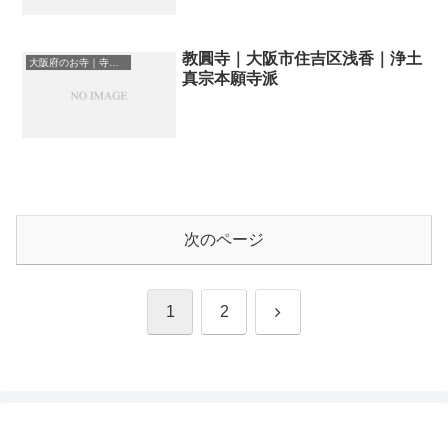
教圓寺｜大阪市住吉区浅香｜浄土
大阪府のお寺｜寺院一覧
真宗本願寺派
次のページ
次
1
2
へ