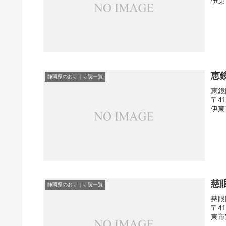
伊東
恵
静岡県のお寺｜寺院一覧
恵鏡
〒4
伊東
慈
静岡県のお寺｜寺院一覧
慈眼
〒4
東市