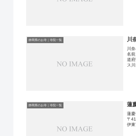
川
静岡県のお寺｜寺院一覧
川奈
名前
道府
ス川
蓮
静岡県のお寺｜寺院一覧
蓮慶
〒4
伊東