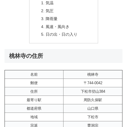
気温
気圧
降雨量
風速・風向き
日の出・日の入り
桃林寺の住所
名前
桃林寺
郵便
〒744-0042
住所
下松市切山384
最寄り駅
周防久保駅
都道府県
山口県
地域
下松市
宗派
曹洞宗