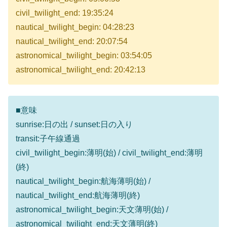
civil_twilight_end: 19:35:24
nautical_twilight_begin: 04:28:23
nautical_twilight_end: 20:07:54
astronomical_twilight_begin: 03:54:05
astronomical_twilight_end: 20:42:13
■意味
sunrise:日の出 / sunset:日の入り
transit:子午線通過
civil_twilight_begin:薄明(始) / civil_twilight_end:薄明
(終)
nautical_twilight_begin:航海薄明(始) /
nautical_twilight_end:航海薄明(終)
astronomical_twilight_begin:天文薄明(始) /
astronomical_twilight_end:天文薄明(終)