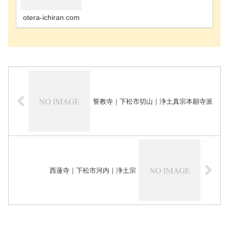
お寺岩国市のお寺熊毛郡平生町のお寺玖珂郡和木町
のお寺熊毛郡田布施町のお寺熊毛郡上関町のお寺長
門市のお寺…
otera-ichiran.com
誓教寺｜下松市切山｜浄土真宗本願寺派
西蓮寺｜下松市河内｜浄土宗