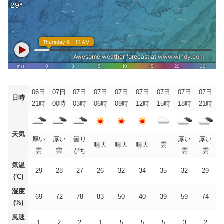
06日
07日
07日
07日
07日
07日
07日
07日
07日
日時
21時
00時
03時
06時
09時
12時
15時
18時
21時
天気
厚い
厚い
曇り
厚い
厚い
晴天
晴天
晴天
雲
雲
雲
がち
雲
雲
気温
29
28
27
26
32
34
35
32
29
(℃)
湿度
69
72
78
83
50
40
39
59
74
(%)
風速
1
2
2
1
5
5
5
3
2