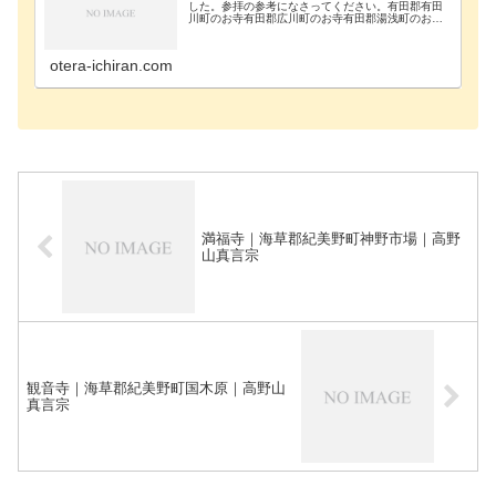
した。参拝の参考になさってください。有田郡有田
川町のお寺有田郡広川町のお寺有田郡湯浅町のお寺
有田市のお寺御坊市のお寺橋本市のお寺日高郡日高
町のお寺日高郡日高川町のお寺日高郡印南町のお寺
日高郡美浜…
otera-ichiran.com
満福寺｜海草郡紀美野町神野市場｜高野
山真言宗
観音寺｜海草郡紀美野町国木原｜高野山
真言宗