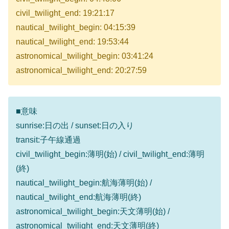
civil_twilight_end: 19:21:17
nautical_twilight_begin: 04:15:39
nautical_twilight_end: 19:53:44
astronomical_twilight_begin: 03:41:24
astronomical_twilight_end: 20:27:59
■意味
sunrise:日の出 / sunset:日の入り
transit:子午線通過
civil_twilight_begin:薄明(始) / civil_twilight_end:薄明
(終)
nautical_twilight_begin:航海薄明(始) /
nautical_twilight_end:航海薄明(終)
astronomical_twilight_begin:天文薄明(始) /
astronomical_twilight_end:天文薄明(終)