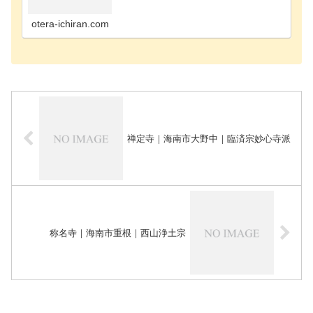
有田市のお寺御坊市のお寺橋本市のお寺日高郡日高
町のお寺日高郡日高川町のお寺日高郡印南町のお寺
日高郡美浜…
otera-ichiran.com
禅定寺｜海南市大野中｜臨済宗妙心寺派
称名寺｜海南市重根｜西山浄土宗