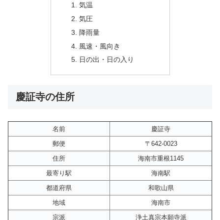
気温
気圧
降雨量
風速・風向き
日の出・日の入り
慶証寺の住所
名前
慶証寺
郵便
〒642-0023
住所
海南市重根1145
最寄り駅
海南駅
都道府県
和歌山県
地域
海南市
宗派
浄土真宗本願寺派