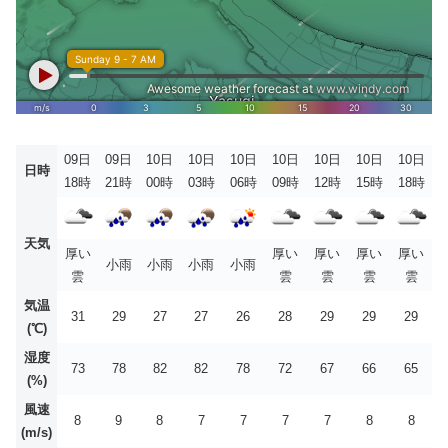
09日
09日
10日
10日
10日
10日
10日
10日
10日
日時
18時
21時
00時
03時
06時
09時
12時
15時
18時
天気
厚い
厚い
厚い
厚い
厚い
小雨
小雨
小雨
小雨
雲
雲
雲
雲
雲
気温
31
29
27
27
26
28
29
29
29
(℃)
湿度
73
78
82
82
78
72
67
66
65
(%)
風速
8
9
8
7
7
7
7
8
8
(m/s)