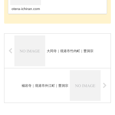
郡岩美町のお寺倉吉市のお寺西伯郡大山町のお寺西
伯郡日吉津村のお寺西伯郡伯耆町のお寺西伯郡南部
町のお寺境…
otera-ichiran.com
大同寺｜境港市竹内町｜曹洞宗
補岩寺｜境港市外江町｜曹洞宗