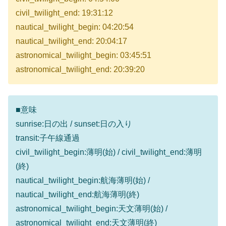
civil_twilight_end: 19:31:12
nautical_twilight_begin: 04:20:54
nautical_twilight_end: 20:04:17
astronomical_twilight_begin: 03:45:51
astronomical_twilight_end: 20:39:20
■意味
sunrise:日の出 / sunset:日の入り
transit:子午線通過
civil_twilight_begin:薄明(始) / civil_twilight_end:薄明
(終)
nautical_twilight_begin:航海薄明(始) /
nautical_twilight_end:航海薄明(終)
astronomical_twilight_begin:天文薄明(始) /
astronomical_twilight_end:天文薄明(終)