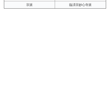
宗派
臨済宗妙心寺派