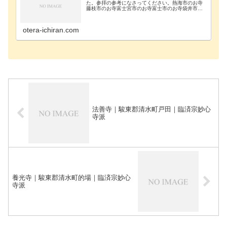
た。参拝の参考になさってください。熱海市のお寺
藤枝市のお寺富士宮市のお寺富士市のお寺袋井市の
お寺御殿場市のお寺榛原郡川根本町のお寺榛原郡吉
田町のお寺浜松市浜北区のお寺浜松市東区のお寺浜
松市北区の…
otera-ichiran.com
法善寺｜駿東郡清水町戸田｜臨済宗妙心
寺派
養光寺｜駿東郡清水町的場｜臨済宗妙心
寺派