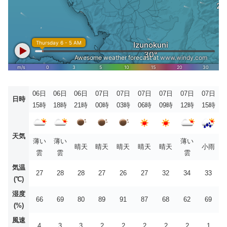
06日
06日
06日
07日
07日
07日
07日
07日
07日
日時
15時
18時
21時
00時
03時
06時
09時
12時
15時
天気
薄い
薄い
薄い
晴天
晴天
晴天
晴天
晴天
小雨
雲
雲
雲
気温
27
28
28
27
26
27
32
34
33
(℃)
湿度
66
69
80
89
91
87
68
62
69
(%)
風速
4
3
3
2
2
2
2
2
1