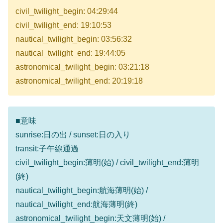
civil_twilight_begin: 04:29:44
civil_twilight_end: 19:10:53
nautical_twilight_begin: 03:56:32
nautical_twilight_end: 19:44:05
astronomical_twilight_begin: 03:21:18
astronomical_twilight_end: 20:19:18
■意味
sunrise:日の出 / sunset:日の入り
transit:子午線通過
civil_twilight_begin:薄明(始) / civil_twilight_end:薄明
(終)
nautical_twilight_begin:航海薄明(始) /
nautical_twilight_end:航海薄明(終)
astronomical_twilight_begin:天文薄明(始) /