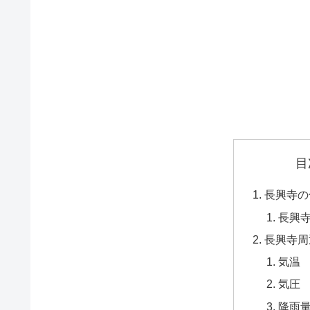
目
長興寺の
長興
長興寺周
気温
気圧
降雨