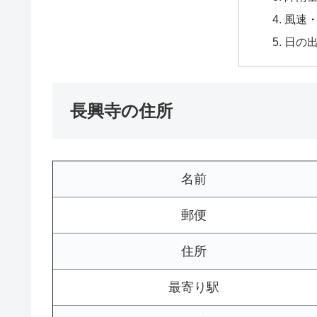
風速
日の
長興寺の住所
名前
郵便
住所
最寄り駅